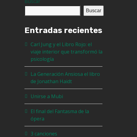
Buscar
Buscar
Entradas recientes
Carl Jung y el Libro Rojo: el
viaje interior que transformó la
psicología
La Generación Ansiosa el libro
de Jonathan Haidt
Unirse a Mubi
El final del Fantasma de la
ópera
3 canciones