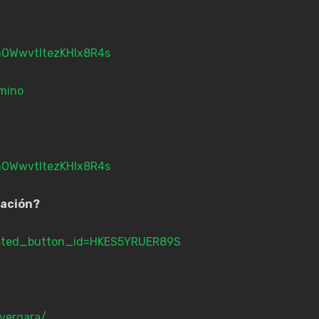
SnOWwvtItezKHIx8R4s
mino
SnOWwvtItezKHIx8R4s
ación?
osted_button_id=HKES5YRUER89S
.vergara/