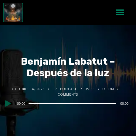
Benjamín Labatut –
Después de la luz
OCTUBRE 14, 2025
PODCAST
39:51
27.39M
0
COMMENTS
Audio
00:00
00:00
Player