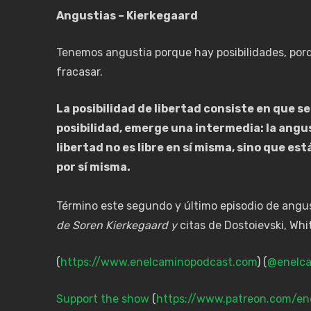
Angustias – Kierkegaard
Tenemos angustia porque hay posibilidades, por
fracasar.
La posibilidad de libertad consiste en que s
posibilidad, emerge una intermedia: la angus
libertad no es libre en sí misma, sino que e
por sí misma.
Término este segundo y último episodio de angu
de Soren Kierkegaard y
citas de Dostoievski, Whi
(
https://www.enelcaminopodcast.com
) (
@enelca
Support the show
(
https://www.patreon.com/en