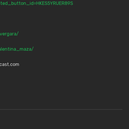
osted_button_id=HKES5YRUER89S
.vergara/
alentina_maza/
dcast.com