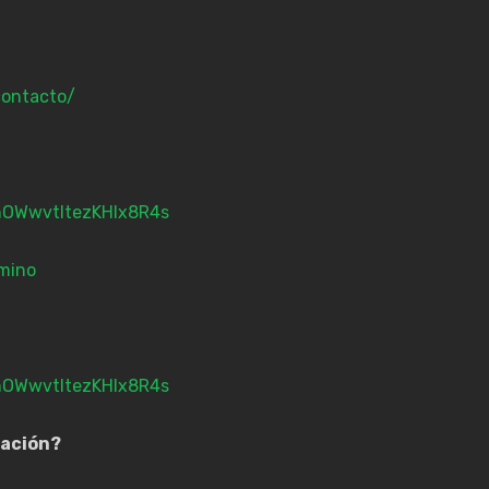
contacto/
SnOWwvtItezKHIx8R4s
mino
SnOWwvtItezKHIx8R4s
ación?