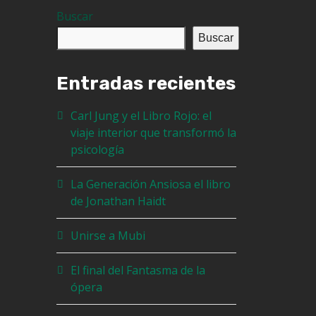
Buscar
Buscar
Entradas recientes
Carl Jung y el Libro Rojo: el
viaje interior que transformó la
psicología
La Generación Ansiosa el libro
de Jonathan Haidt
Unirse a Mubi
El final del Fantasma de la
ópera